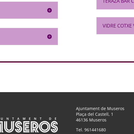
TERAZA BAR 
VIDRE COTXE V
Ajuntament de Museros
Plaça del Castell, 1
46136 Museros
Tel. 961441680