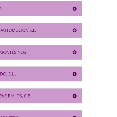
A
AUTOMOCIÓN S.L.
 MONTESINOS
O, S.L .
VE E HIJOS, C.B.